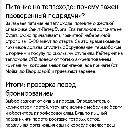
Питание на теплоходе: почему важен 
проверенный подрядчик?
Заказывая питание на теплоходе, помните о жесткой 
специфике Санкт-Петербурга. Еда теплоход догонять не 
будет: судно причаливает к гранитной набережной 
строго за 15–30 минут до старта. За это время команда 
грузчиков должна спустить оборудование, термобоксы 
с горячим и посуду по скользким ступеням. Кейтеринг на 
теплоходе СПб доверяют только аккредитованным 
компаниям, которые знают капитанов, все причалы (от 
Мойки до Дворцовой) и приезжают заранее.
Итоги: проверка перед 
бронированием
Выбор зависит от судна и повода. Определитесь с 
количеством гостей, уточните наличие мебели на борту 
и обратитесь к профессионалам. Будь то пышный 
Сделать заказ
Сделать заказ
Сделать заказ
праздник или просто доставка готовых сетов, 
правильная организация еды на корабле сделает ваш 
Заполните форму заказа, наш
Заполните форму заказа, наш
Заполните форму заказа, наш