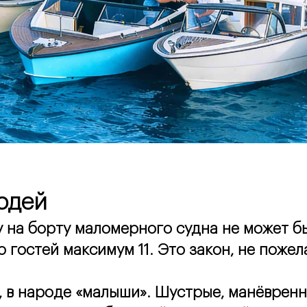
юдей
на борту маломерного судна не может быт
 гостей максимум 11. Это закон, не пожел
 в народе «малыши». Шустрые, манёвренные