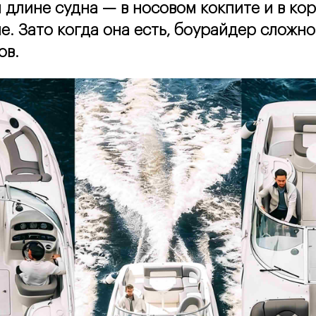
 длине судна — в носовом кокпите и в ко
. Зато когда она есть, боурайдер сложно 
ов.
а
 рекламных баннеров
РАТЬ