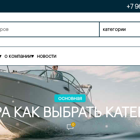
+7 9
категории
▾
о компании
▾
новости
основная
А КАК ВЫБРАТЬ КАТ
0