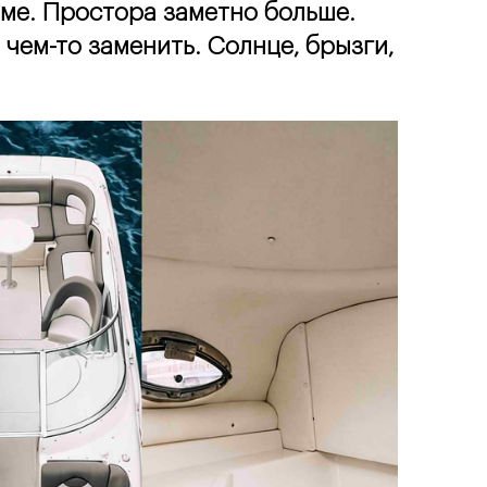
рме. Простора заметно больше.
чем-то заменить. Солнце, брызги, 
Кейтеринг
компонент блоков кей
ВЫБРАТЬ