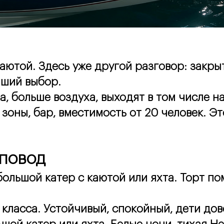
аютой. Здесь уже другой разговор: закрыто
чший выбор.
а, больше воздуха, выходят в том числе н
зоны, бар, вместимость от 20 человек. Э
Сделать заказ
Сделать заказ
Заполните форму заказа, наш менеджер
Заполните форму заказа, наш менеджер
Авторизация
Авторизация
свяжется с Вами в течении
свяжется с Вами в течении
5-и минут!
5-и минут!
 повод
льшой катер с каютой или яхта. Торт поме
 класса. Устойчивый, спокойный, дети дов
Я согласен с
Я согласен с
политикой
политикой
конфиденциальности
конфиденциальности