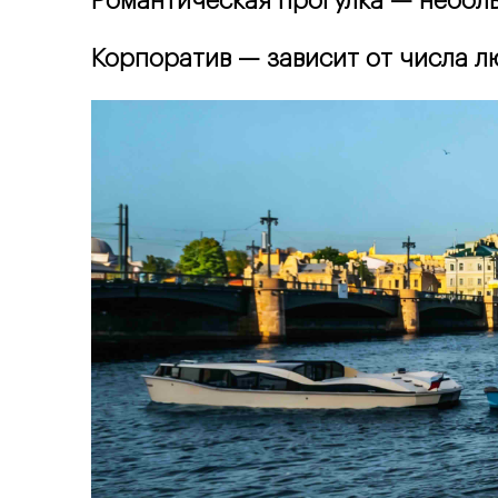
Романтическая прогулка — небольш
Корпоратив — зависит от числа лю