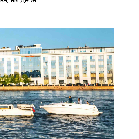
а, вы двое.