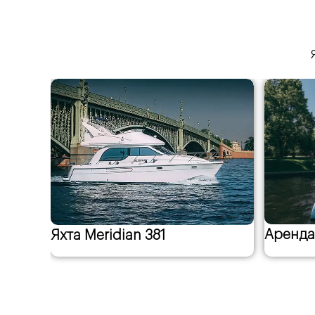
Аренда яхты "Монако"
Аренда
Реклам
компонент
ВЫБ