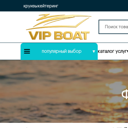
круизы
кейтеринг
популярный выбор
▾
каталог услуг