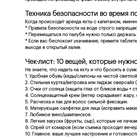
Техника безопасности во время п
Когда происходит аренда яхты с капитаном, именн
* Правила безопасности на воде строго запрещают
* Перемещаться по палубе нужно только держась 
* Если вас беспокоит укачивание, примите таблетку
выходе в открытый залив.
Чек-лист: 10 вещей, которые нужно
Не знаете, что надеть на яхту и что бросить в сум
1. Удобная обувь (кеды/слипоны на чистой светло
2. Стильная куртка/ветровка или пиджак оверсайз (
3. Очки от солнца (защита глаз от бликов воды + с
4. Солнцезащитный крем (ветер скрадывает жару, 
5. Расческа и лак для волос сильной фиксации.
6. Матирующие салфетки для лица (исправить маки
7. Любимое вино/шампанское.
8. Легкие закуски (фрукты, сыр), которые не пачка
9. Спрей от комаров (если съемка проходит вече
10. Главное: ваше лучшее настроение и готовност