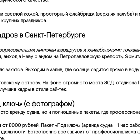
рафического качества.
и светлой кожей, просторный флайбридж (верхняя палуба) и м
 крупных праздников.
адров в Санкт-Петербурге
 прорисованными линиями маршрутов и кликабельными точками
и, выход в Неву с видом на Петропавловскую крепость, Эрмит
я закатов. Выходим в залив, где солнце садится прямо в воду.
овскому острову. На фоне огромного моста ЗСД, стадиона Г
лучшие кадры в стиле хай-тек.
 ключ» (с фотографом)
то аренду судна, но и полноценные пакеты, где профессиона
 от 8000 рублей. Пакет «Под ключ» (аренда судна + 1 час раб
отдельности. Естественно все зависит от профессионализма фо
те.