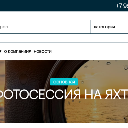
+7 9
категории
▾
о компании
▾
новости
основная
ФОТОСЕССИЯ НА ЯХТ