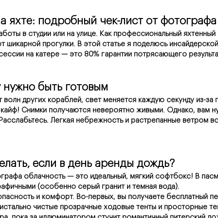
Сделать заказ
Сделать заказ
Сделать заказ
а яхте: подробный чек-лист от фотографа
Заполните форму заказа, наш менеджер
Заполните форму заказа, наш менеджер
Заполните форму заказа, наш менеджер
Авторизация
Авторизация
Авторизация
свяжется с Вами в течении
свяжется с Вами в течении
свяжется с Вами в течении
5-и минут!
5-и минут!
5-и минут!
боты в студии или на улице. Как профессиональный яхтенный 
т шикарной прогулки. В этой статье я поделюсь инсайдерской
сессии на катере — это 80% гарантии потрясающего результа
у нужно быть готовым
Я согласен с
Я согласен с
Я согласен с
политикой
политикой
политикой
волн других кораблей, свет меняется каждую секунду из-за по
конфиденциальности
конфиденциальности
конфиденциальности
 кайф! Снимки получаются невероятно живыми. Однако, вам ну
 Расслабьтесь. Легкая небрежность и растрепанные ветром во
елать, если в день аренды дождь?
графа облачность — это идеальный, мягкий софтбокс! В пасму
рафичными (особенно серый гранит и темная вода).
опасность и комфорт. Во-первых, вы получаете бесплатный п
кристально чистые прозрачные ходовые тенты и просторные т
а, пока за иллюминатором стучит романтичный питерский до