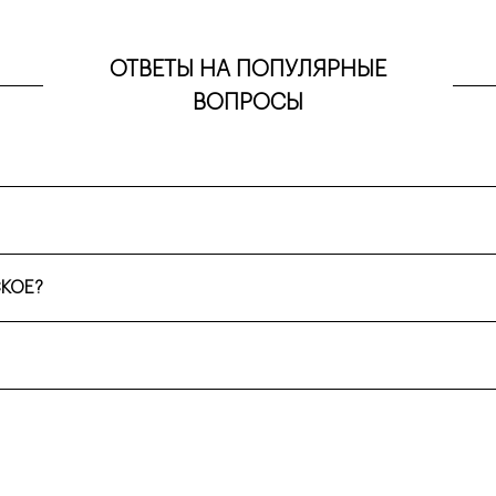
ОТВЕТЫ НА ПОПУЛЯРНЫЕ
ВОПРОСЫ
ем катер с большим панорамным тентом, под которым тепло и сухо.
луков), чтобы не повредить палубу и уверенно стоять на ногах во вр
СКОЕ?
алы.
ные профессионалы.