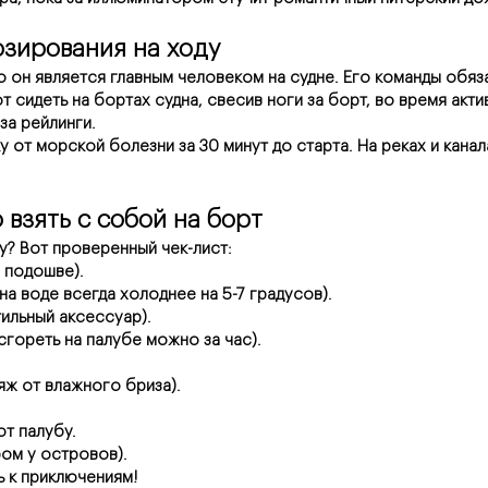
озирования на ходу
о он является главным человеком на судне. Его команды обяз
 сидеть на бортах судна, свесив ноги за борт, во время акт
за рейлинги.
 от морской болезни за 30 минут до старта. На реках и канала
 взять с собой на борт
ку? Вот проверенный чек-лист:
й подошве).
на воде всегда холоднее на 5-7 градусов).
тильный аксессуар).
сгореть на палубе можно за час).
яж от влажного бриза).
ют палубу.
ром у островов).
ь к приключениям!