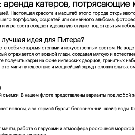
: аренда катеров, потрясающие
ией. Настоящая красота и масштаб этого города открываются 
ашего портфолио, соцсетей или семейного альбома, фотосесси
а и игра света создают идеальную студию под открытым небом
 лучшая идея для Питера?
те себя четырьмя стенами и искусственным светом. На воде с
й отражается от водной глади, создавая мягкую и естествен
те получить кадры на фоне имперских дворцов, гранитных на
, это мини-путешествие и мощнейший заряд положительных эм
а
й съемки. В нашем флоте представлены варианты под любой з
вает волосы, а за кормой бурлит белоснежный шлейф воды. К
 мачты, работа с парусами и атмосфера роскошной морской 