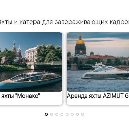
яхты и катера для завораживающих кадро
 яхты AZIMUT 62
Аренда яхты «Бангкок
а
 рекламных баннеров
РАТЬ