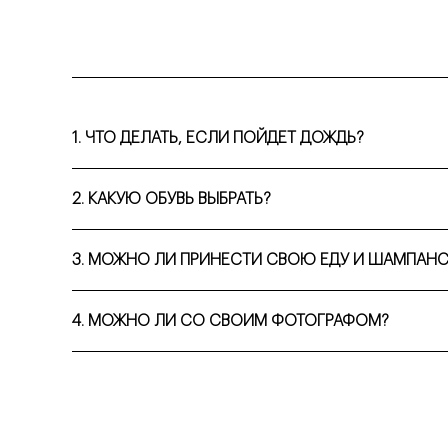
1. ЧТО ДЕЛАТЬ, ЕСЛИ ПОЙДЕТ ДОЖДЬ?
Мы бесплатно переносим дату съемки, либо предоставля
2. КАКУЮ ОБУВЬ ВЫБРАТЬ?
Главное правило яхт — светлая плоская подошва (без каб
3. МОЖНО ЛИ ПРИНЕСТИ СВОЮ ЕДУ И ШАМПАН
Да, это отличный реквизит для кадра! На лодках есть бок
4. МОЖНО ЛИ СО СВОИМ ФОТОГРАФОМ?
Да, можно. Мы ценим когда на лодках появляются истин