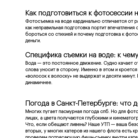
Как подготовиться к фотосессии н
Фотосъемка на воде кардинально отличается от ра
как неправильная подготовка портит впечатления о
бороться со стихией и почему подготовка к фото
деньги.
Специфика съемки на воде: к чем
Вода — это постоянное движение. Судно качает от 
слова уносит в сторону. Именно в этом и кроется
«волосок к волоску» не выдержат и десяти минут.
динамичнее.
Погода в Санкт-Петербурге: что д
Многих пугает пасмурная погода спб. Но для фото
лицах, а цвета получаются глубокими и кинематог
Что, если обещают ливень? Наше УТП — ваша без
вторых, у многих катеров из нашего флота есть 
проведем потрясающую фешн-съемку внутри катер