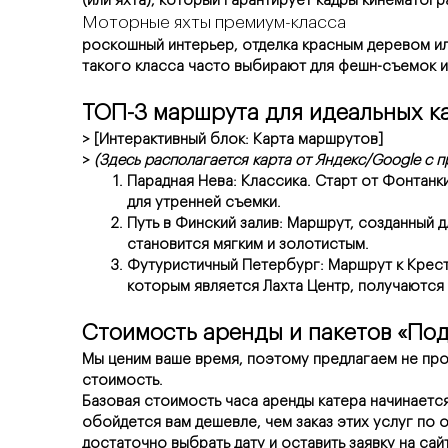
(или яхта), который гарантирует кадры кинематог
Моторные яхты премиум-класса
роскошный интерьер, отделка красным деревом ил
такого класса часто выбирают для фешн-съемок и
ТОП-3 маршрута для идеальных к
> [Интерактивный блок: Карта маршрутов]
> 
(Здесь располагается карта от Яндекс/Google с
Парадная Нева: Классика. Старт от Фонтанк
для утренней съемки.
Путь в Финский залив: Маршрут, созданный дл
становится мягким и золотистым.
Футуристичный Петербург: Маршрут к Крест
которым является Лахта Центр, получаются 
Стоимость аренды и пакетов «Под
Мы ценим ваше время, поэтому предлагаем не прос
стоимость.
Базовая стоимость часа аренды катера начинается
обойдется вам дешевле, чем заказ этих услуг по 
достаточно выбрать дату и оставить заявку на сай