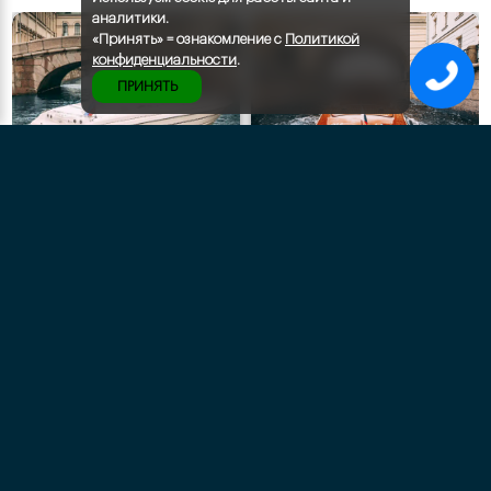
аналитики.
«Принять» = ознакомление с
Политикой
конфиденциальности
.
ПРИНЯТЬ
←
→
Катер LARSON 210
Катер «Венеция
«СПАНЧ БОБ»
Норд»
Политика конфиденциальности
Условия заказа
Контакты и реквизиты ИП
Кейтеринг
Внимание на сайте использован контент