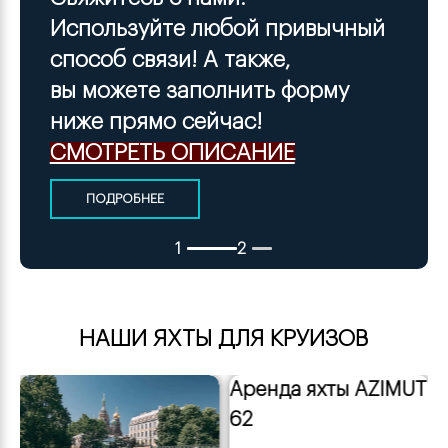
Используйте любой привычный 
способ связи! А также, 
вы можете заполнить форму 
ниже прямо сейчас!
СМОТРЕТЬ ОПИСАНИЕ
ПОДРОБНЕЕ
1
2
а
 рекламных баннеров
НАШИ ЯХТЫ ДЛЯ КРУИЗОВ
РАТЬ
Аренда яхты AZIMUT
62