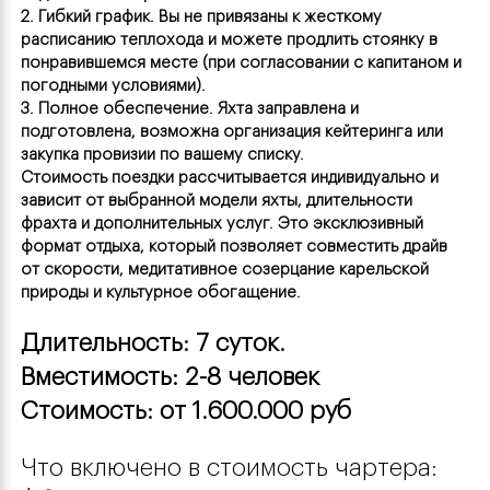
2. Гибкий график. Вы не привязаны к жесткому 
расписанию теплохода и можете продлить стоянку в 
понравившемся месте (при согласовании с капитаном и 
погодными условиями).
3. Полное обеспечение. Яхта заправлена и 
подготовлена, возможна организация кейтеринга или 
закупка провизии по вашему списку.
Стоимость поездки рассчитывается индивидуально и 
зависит от выбранной модели яхты, длительности 
фрахта и дополнительных услуг. Это эксклюзивный 
формат отдыха, который позволяет совместить драйв 
от скорости, медитативное созерцание карельской 
природы и культурное обогащение.
Длительность: 7 суток.  
Вместимость: 2-8 человек
Сделать заказ
Сделать заказ
Сделать заказ
Стоимость: от 1.600.000 руб
Заполните форму заказа, наш
Заполните форму заказа, наш
Заполните форму заказа, наш
менеджер свяжется с Вами в
менеджер свяжется с Вами в
менеджер свяжется с Вами в
Что включено в стоимость чартера:
Авторизация
Авторизация
течении
течении
течении
5-и минут!
5-и минут!
5-и минут!