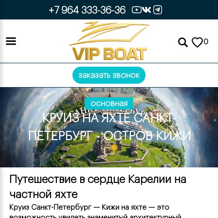
+7 964 333-36-36
0
заказать звонок
основная
КРУИЗ НА ЯХТЕ САНКТ-
ПЕТЕРБУРГ - ОСТРОВ КИЖИ
0
Путешествие в сердце Карелии на 
частной яхте
Круиз Санкт-Петербург — Кижи на яхте — это 
возможность увидеть знаменитый архитектурный 