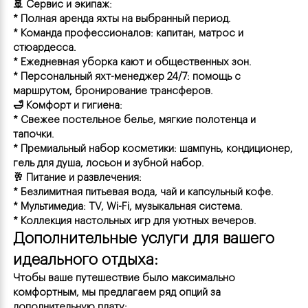
🚢 Сервис и экипаж:
* Полная аренда яхты на выбранный период.
* Команда профессионалов: капитан, матрос и 
стюардесса.
* Ежедневная уборка кают и общественных зон.
* Персональный яхт-менеджер 24/7: помощь с 
Я согласен с
Я согласен с
Я согласен с
политикой
политикой
политикой
маршрутом, бронирование трансферов.
конфиденциальности
конфиденциальности
конфиденциальности
🛁 Комфорт и гигиена:
* Свежее постельное белье, мягкие полотенца и 
тапочки.
* Премиальный набор косметики: шампунь, кондиционер, 
гель для душа, лосьон и зубной набор.
🥂 Питание и развлечения:
* Безлимитная питьевая вода, чай и капсульный кофе.
* Мультимедиа: TV, Wi-Fi, музыкальная система.
* Коллекция настольных игр для уютных вечеров.
Дополнительные услуги для вашего 
идеального отдыха:
Чтобы ваше путешествие было максимально 
комфортным, мы предлагаем ряд опций за 
дополнительную плату: