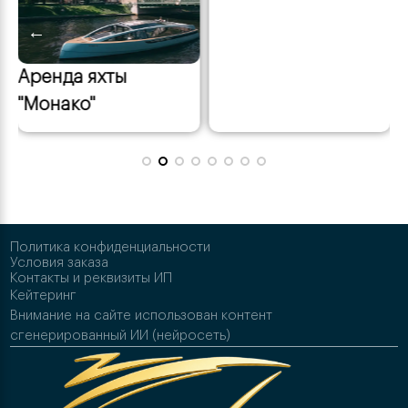
←
→
Аренда яхты
"Монако"
Политика конфиденциальности
Условия заказа
Контакты и реквизиты ИП
Кейтеринг
Внимание на сайте использован контент
сгенерированный ИИ (нейросеть)