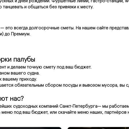
ускных и дней рождений. Фуршетные линии, гастро-станции, we
 танцевать и общаться без привязки к месту.
 — это всегда долгосрочные сметы. На нашем сайте представ
и) до Премиум.
орки палубы
нт и делаем точную смету под ваш бюджет.
аном вашего судна.
к вашему приходу.
шается обязательным сбором посуды и вывозом мусора, вы сд
ют нас?
ейших судоходных компаний Санкт-Петербурга— мы работаем н
а меню под ваш бюджет, или скачайте меню наших, партнёров 