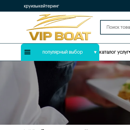
круизы
кейтеринг
популярный выбор
▾
каталог услуг