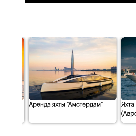
Аренда яхты "Амстердам"
Яхта Fa
(Аврор