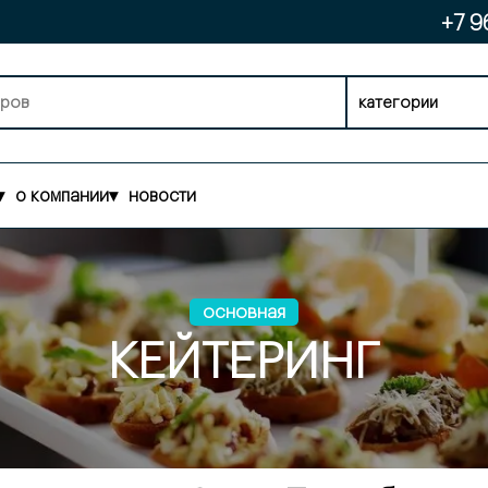
+7 9
категории
▾
о компании
▾
новости
основная
КЕЙТЕРИНГ