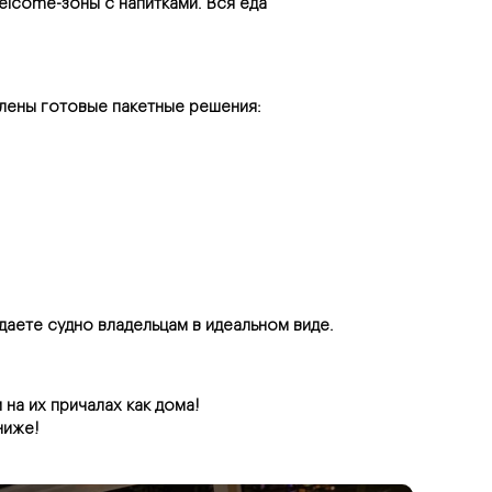
lcome-зоны с напитками. Вся еда 
лены готовые пакетные решения:
аете судно владельцам в идеальном виде.
а их причалах как дома!
ниже!