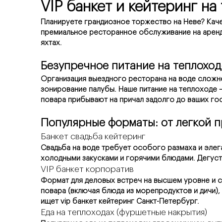
VIP банкет и кейтеринг н
Планируете грандиозное торжество на Неве? Кач
премиальное ресторанное обслуживание на арендо
яхтах.
Безупречное питание на теплохо
Организация выездного ресторана на воде сложне
зонирование палубы. Наше питание на теплоходе —
повара прибывают на причал задолго до ваших гос
Популярные форматы: от легкой п
Банкет свадьба кейтеринг
Свадьба на воде требует особого размаха и элег
холодными закусками и горячими блюдами. Дегуст
VIP банкет корпоратив
Формат для деловых встреч на высшем уровне и ст
повара (включая блюда из морепродуктов и дичи),
ищет vip банкет кейтеринг Санкт-Петербург.
Еда на теплоходах (фуршетные накрытия)