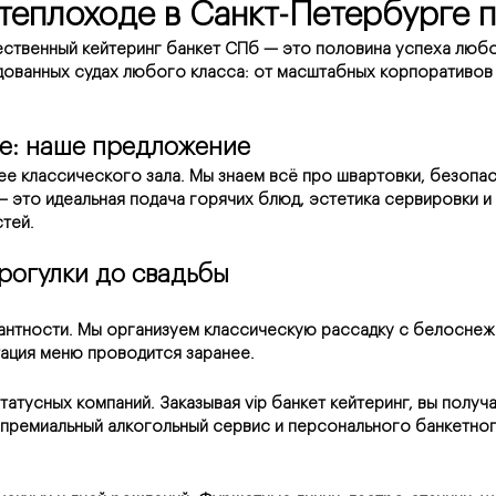
а теплоходе в Санкт-Петербурге 
ественный кейтеринг банкет СПб — это половина успеха любо
ванных судах любого класса: от масштабных корпоративов н
де: наше предложение
е классического зала. Мы знаем всё про швартовки, безопасн
 это идеальная подача горячих блюд, эстетика сервировки и 
тей.
рогулки до свадьбы
антности. Мы организуем классическую рассадку с белоснежн
ация меню проводится заранее.
атусных компаний. Заказывая vip банкет кейтеринг, вы полу
 премиальный алкогольный сервис и персонального банкетног