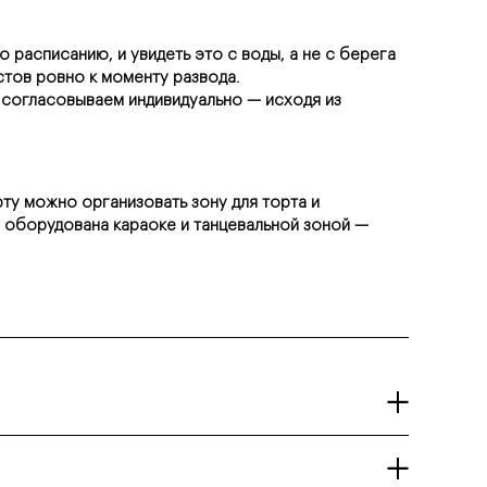
расписанию, и увидеть это с воды, а не с берега 
стов ровно к моменту развода.
 согласовываем индивидуально — исходя из 
ту можно организовать зону для торта и 
 оборудована караоке и танцевальной зоной — 
ают до 3–4 часов, а маршрут может включать не только