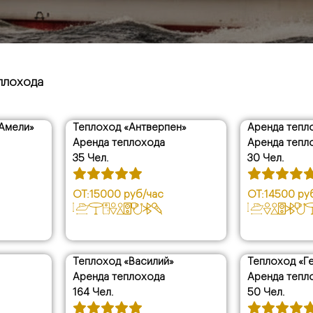
еплохода
ПО
«Амели»
Теплоход «Антверпен»
ПО ЦЕНЕ
Аренда тепл
Аренда теплохода
Аренда тепл
Все
35 Чел.
0 руб./час - 19250 ру
30 Чел.
19250 руб./час - 385
высокой
38500 руб./час - 577
ОТ:
15000 руб/час
ОТ:
14500 ру
 низкой
57750 руб./час - 770
Теплоход «Василий»
Теплоход «Г
скидка
Аренда теплохода
Аренда тепл
164 Чел.
50 Чел.