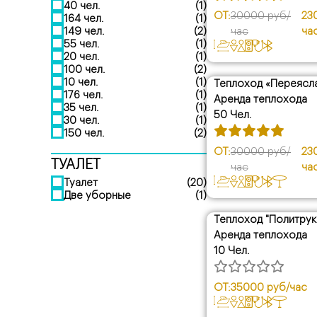
40 чел.
(1)
ОТ:
30000 руб/
23
164 чел.
(1)
149 чел.
(2)
час
ча
55 чел.
(1)
20 чел.
(1)
100 чел.
(2)
10 чел.
(1)
Теплоход «Переясл
176 чел.
(1)
скидка
Аренда теплохода
35 чел.
(1)
50 Чел.
30 чел.
(1)
150 чел.
(2)
ОТ:
30000 руб/
23
ТУАЛЕТ
час
ча
Туалет
(20)
Две уборные
(1)
Теплоход "Политрук
Аренда теплохода
10 Чел.
ОТ:
35000 руб/час