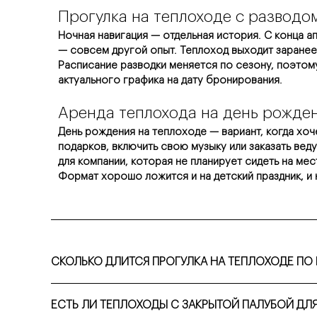
Прогулка на теплоходе с разводо
Ночная навигация — отдельная история. С конца ап
— совсем другой опыт. Теплоход выходит заранее,
Расписание разводки меняется по сезону, поэтом
актуального графика на дату бронирования.
Аренда теплохода на день рожде
День рождения на теплоходе — вариант, когда хоче
подарков, включить свою музыку или заказать вед
для компании, которая не планирует сидеть на мес
Формат хорошо ложится и на детский праздник, и
СКОЛЬКО ДЛИТСЯ ПРОГУЛКА НА ТЕПЛОХОДЕ ПО 
Стандартная обзорная прогулка занимает от 2 часов. Дл
ЕСТЬ ЛИ ТЕПЛОХОДЫ С ЗАКРЫТОЙ ПАЛУБОЙ ДЛ
центр, но и выход к взморью.