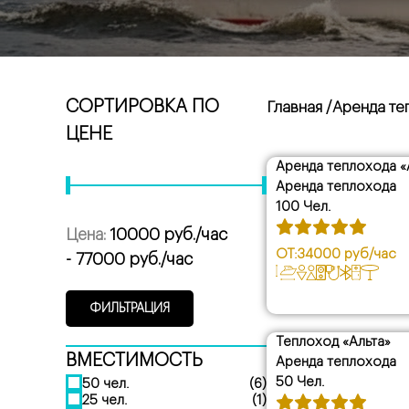
СОРТИРОВКА ПО
Главная /
Аренда т
ЦЕНЕ
СОРТИРОВАТЬ 
Аренда теплохода 
Аренда теплохода
Популярность
Рейтинг
100 Чел.
Новизна
Цена:
10000 руб./час
Цена: от низкой до 
ОТ:
34000 руб/час
Цена: от высокой до
- 77000 руб./час
ФИЛЬТРАЦИЯ
Теплоход «Альта»
ВМЕСТИМОСТЬ
скидка
Аренда теплохода
50 Чел.
50 чел.
(6)
25 чел.
(1)