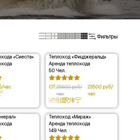
Фильтры
охода «Сиеста»
Теплоход «Фицджеральд»
скидка
охода
Аренда теплохода
б./час
50 Чел.
00 руб./час
50 руб./час
б/час
ОТ:
25500 руб/
23500 руб/
00 руб./час
час
час
енерал»
Теплоход «Мираж»
охода
Аренда теплохода
149 Чел.