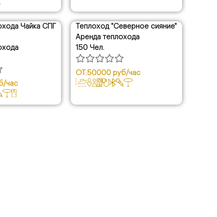
охода Чайка СПГ
Теплоход "Северное сияние"
Аренда теплохода
охода
150 Чел.
ОТ:
50000 руб/час
б/час