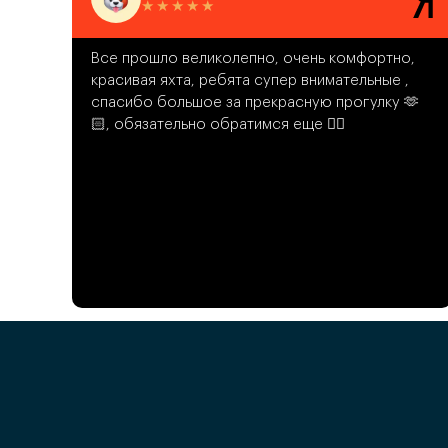
★
★
★
★
★
,
Все прошло великолепно, очень комфортно,
красивая яхта, ребята супер внимательные ,
🫶
спасибо большое за прекрасную прогулку 🫶
🏻, обязательно обратимся еще 👌🏻
Политика конфиденциальности
Условия заказа
Контакты и реквизиты ИП
Кейтеринг