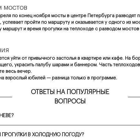
м мостов
реля по конец ноября мосты в центре Петербурга разводят по 
 успевает пройти по маршруту и оказывается у одного из мо
у маршрут и время прогулки на теплоходе с разводом мостов
ния
тся уйти от привычного застолья в квартире или кафе. На бор
ущего, украсить палубу шарами и баннером. Часть теплоходов
те весь вечер.
 на взрослый юбилей — разница только в программе.
ОТВЕТЫ НА ПОПУЛЯРНЫЕ
ВОПРОСЫ
НЕВЕ?
я банкета, свадьбы или дня рождения время аренды обычно увеличив
Я ПРОГУЛКИ В ХОЛОДНУЮ ПОГОДУ?