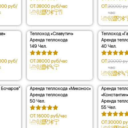
000 руб/
ОТ:
38000 руб/час
ОТ:
30000 ру
с
час
ав»
Теплоход «Славутич»
Теплоход «Га
скидка
Аренда теплохода
Аренда тепл
149 Чел.
40 Чел.
000 руб/
ОТ:
38000 руб/час
ОТ:
20000 ру
с
час
 Бочаров"
Аренда теплохода «Миконос»
Аренда тепл
Аренда теплохода
«Константин
50 Чел.
Аренда тепл
55 Чел.
ОТ:
16000 руб/час
ОТ:
30000 ру