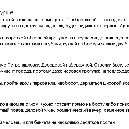
урге
с какой точки на него смотреть. С набережной — это одно, а
шруты по центру выглядят так, будто видишь их впервые. Аре
 от короткой обзорной прогулки на пару часов до полноценно
ытыми и открытыми палубами, кухней на борту и залами для б
мо Петропавловки, Дворцовой набережной, Стрелки Васильев
минант города, поэтому даже часовая прогулка на теплоходе
, пройти вдоль парков или, наоборот, держаться широкой во
ко видом за окном. Кухню готовят прямо на борту либо прив
ый повод: деловой ужин, романтический вечер, семейное заст
 человек, и для банкета на несколько десятков гостей.